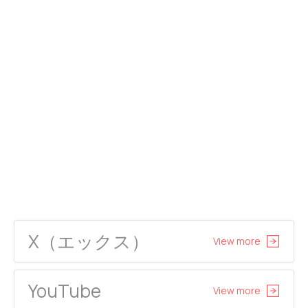
X（エックス）
View more
YouTube
View more